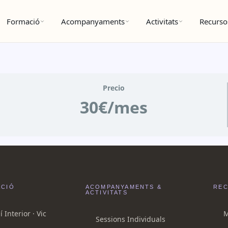
Formació
Acompanyaments
Activitats
Recurso
Precio
30€/mes
CIÓ
ACOMPANYAMENTS &
RE
ACTIVITATS
 Interior · Vic
M
Sessions Individuals