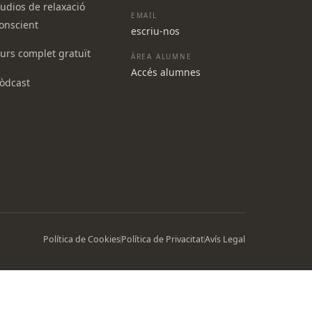
udios de relaxació
EMAIL
onscient
escriu-nos
urs complet gratuït
ÀREA ALUMNE
Accés alumnes
òdcast
Política de Cookies
Política de Privacitat
Avís Legal