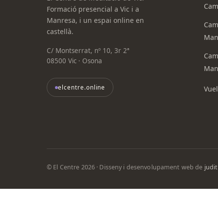
Camí
Formació presencial a Vic i a
Manresa, i un espai online en
Camí
castellà.
Man
C/ Montserrat, nº 10, 3r 2ª
Camí
08500 Vic · Osona
Man
elcentre.online
Vuel
© El Centre 2026 · Disseny i desenvolupament web de
judi