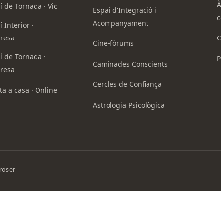
À
 de Tornada · Vic
Espai d'Integració i
c
Acompanyament
 Interior ·
resa
C
Cine-fòrums
 de Tornada ·
P
Caminades Conscients
resa
Cercles de Confiança
ta a casa · Online
Astrologia Psicològica
troser