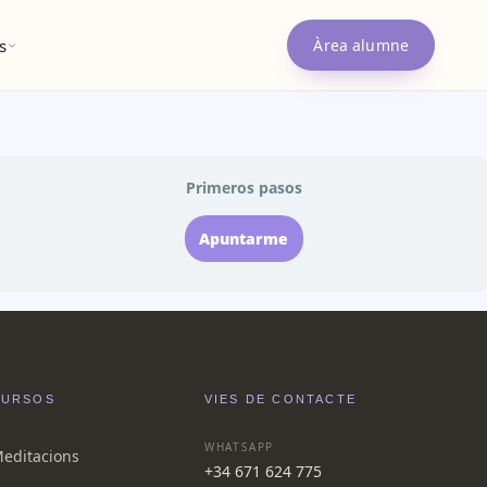
s
Àrea alumne
Primeros pasos
Apuntarme
CURSOS
VIES DE CONTACTE
WHATSAPP
editacions
+34 671 624 775