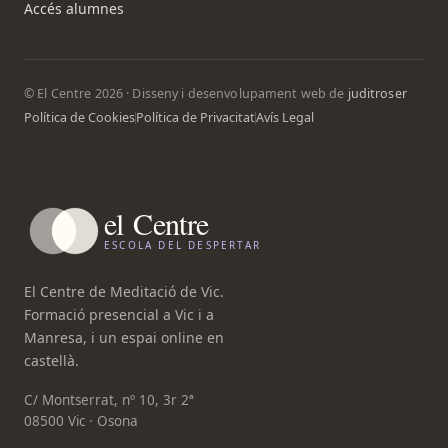
Accés alumnes
© El Centre 2026 · Disseny i desenvolupament web de
juditroser
Política de Cookies
Política de Privacitat
Avís Legal
el
Centre
ESCOLA DEL DESPERTAR
El Centre de Meditació de Vic.
Formació presencial a Vic i a
Manresa, i un espai online en
castellà.
C/ Montserrat, nº 10, 3r 2ª
08500 Vic · Osona