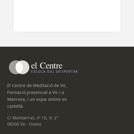
el
Centre
ESCOLA DEL DESPERTAR
El Centre de Meditació de Vic.
Formació presencial a Vic i a
Manresa, i un espai online en
castellà.
C/ Montserrat, nº 10, 3r 2ª
08500 Vic · Osona