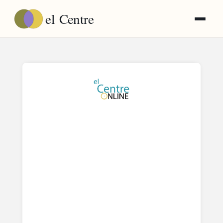
el
Centre
Correu electrònic
*
Contrasenya
*