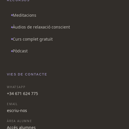
RECURSOS
Meditacions
Àudios de relaxació conscient
Curs complet gratuït
Pòdcast
VIES DE CONTACTE
WHATSAPP
+34 671 624 775
EMAIL
escriu-nos
ÀREA ALUMNE
Accés alumnes