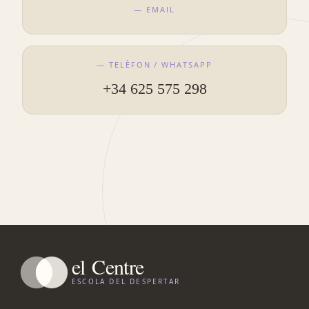
— EMAIL
— TELÈFON / WHATSAPP
+34 625 575 298
el
Centre
ESCOLA DEL DESPERTAR